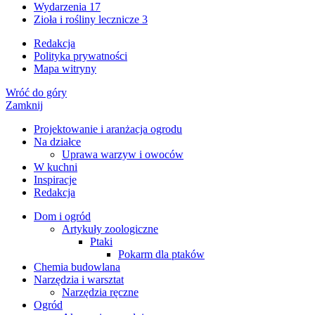
Wydarzenia
17
Zioła i rośliny lecznicze
3
Redakcja
Polityka prywatności
Mapa witryny
Wróć do góry
Zamknij
Projektowanie i aranżacja ogrodu
Na działce
Uprawa warzyw i owoców
W kuchni
Inspiracje
Redakcja
Dom i ogród
Artykuły zoologiczne
Ptaki
Pokarm dla ptaków
Chemia budowlana
Narzędzia i warsztat
Narzędzia ręczne
Ogród