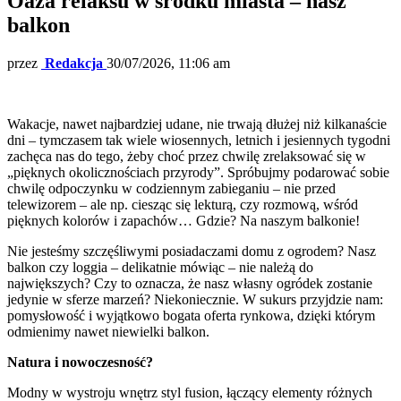
Oaza relaksu w środku miasta – nasz
balkon
przez
Redakcja
30/07/2026, 11:06 am
Wakacje, nawet najbardziej udane, nie trwają dłużej niż kilkanaście
dni – tymczasem tak wiele wiosennych, letnich i jesiennych tygodni
zachęca nas do tego, żeby choć przez chwilę zrelaksować się w
„pięknych okolicznościach przyrody”. Spróbujmy podarować sobie
chwilę odpoczynku w codziennym zabieganiu – nie przed
telewizorem – ale np. ciesząc się lekturą, czy rozmową, wśród
pięknych kolorów i zapachów… Gdzie? Na naszym balkonie!
Nie jesteśmy szczęśliwymi posiadaczami domu z ogrodem? Nasz
balkon czy loggia – delikatnie mówiąc – nie należą do
największych? Czy to oznacza, że nasz własny ogródek zostanie
jedynie w sferze marzeń? Niekoniecznie. W sukurs przyjdzie nam:
pomysłowość i wyjątkowo bogata oferta rynkowa, dzięki którym
odmienimy nawet niewielki balkon.
Natura i nowoczesność?
Modny w wystroju wnętrz styl fusion, łączący elementy różnych