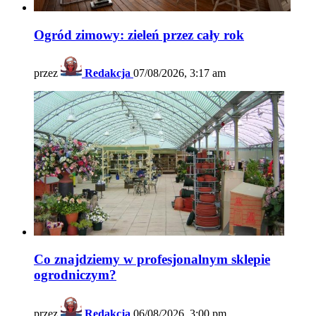
Ogród zimowy: zieleń przez cały rok
przez
Redakcja
07/08/2026, 3:17 am
Co znajdziemy w profesjonalnym sklepie
ogrodniczym?
przez
Redakcja
06/08/2026, 3:00 pm