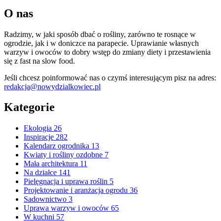
O nas
Radzimy, w jaki sposób dbać o rośliny, zarówno te rosnące w
ogrodzie, jak i w doniczce na parapecie. Uprawianie własnych
warzyw i owoców to dobry wstęp do zmiany diety i przestawienia
się z fast na slow food.
Jeśli chcesz poinformować nas o czymś interesującym pisz na adres:
redakcja@nowydzialkowiec.pl
Kategorie
Ekologia
26
Inspiracje
282
Kalendarz ogrodnika
13
Kwiaty i rośliny ozdobne
7
Mała architektura
11
Na działce
141
Pielęgnacja i uprawa roślin
5
Projektowanie i aranżacja ogrodu
36
Sadownictwo
3
Uprawa warzyw i owoców
65
W kuchni
57