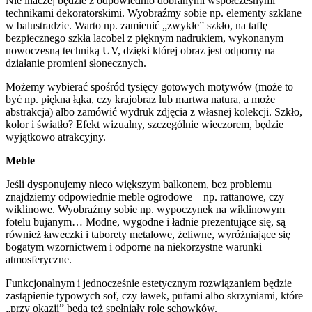
Nie inaczej będzie z odpowiednio dobranymi współczesnymi
technikami dekoratorskimi. Wyobraźmy sobie np. elementy szklane
w balustradzie. Warto np. zamienić „zwykłe” szkło, na taflę
bezpiecznego szkła lacobel z pięknym nadrukiem, wykonanym
nowoczesną techniką UV, dzięki której obraz jest odporny na
działanie promieni słonecznych.
Możemy wybierać spośród tysięcy gotowych motywów (może to
być np. piękna łąka, czy krajobraz lub martwa natura, a może
abstrakcja) albo zamówić wydruk zdjęcia z własnej kolekcji. Szkło,
kolor i światło? Efekt wizualny, szczególnie wieczorem, będzie
wyjątkowo atrakcyjny.
Meble
Jeśli dysponujemy nieco większym balkonem, bez problemu
znajdziemy odpowiednie meble ogrodowe – np. rattanowe, czy
wiklinowe. Wyobraźmy sobie np. wypoczynek na wiklinowym
fotelu bujanym… Modne, wygodne i ładnie prezentujące się, są
również ławeczki i taborety metalowe, żeliwne, wyróżniające się
bogatym wzornictwem i odporne na niekorzystne warunki
atmosferyczne.
Funkcjonalnym i jednocześnie estetycznym rozwiązaniem będzie
zastąpienie typowych sof, czy ławek, pufami albo skrzyniami, które
„przy okazji” będą też spełniały rolę schowków.