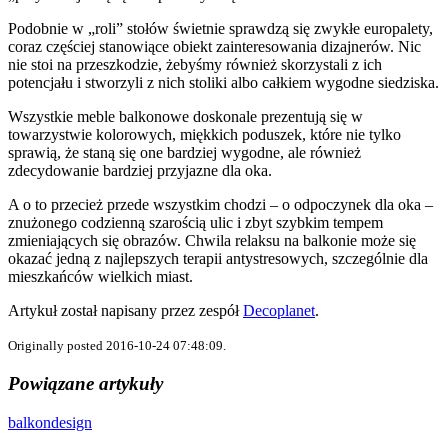
Podobnie w „roli” stołów świetnie sprawdzą się zwykłe europalety,
coraz częściej stanowiące obiekt zainteresowania dizajnerów. Nic
nie stoi na przeszkodzie, żebyśmy również skorzystali z ich
potencjału i stworzyli z nich stoliki albo całkiem wygodne siedziska.
Wszystkie meble balkonowe doskonale prezentują się w
towarzystwie kolorowych, miękkich poduszek, które nie tylko
sprawią, że staną się one bardziej wygodne, ale również
zdecydowanie bardziej przyjazne dla oka.
A o to przecież przede wszystkim chodzi – o odpoczynek dla oka –
znużonego codzienną szarością ulic i zbyt szybkim tempem
zmieniających się obrazów. Chwila relaksu na balkonie może się
okazać jedną z najlepszych terapii antystresowych, szczególnie dla
mieszkańców wielkich miast.
Artykuł został napisany przez zespół
Decoplanet
.
Originally posted 2016-10-24 07:48:09.
Powiązane artykuły
balkon
design