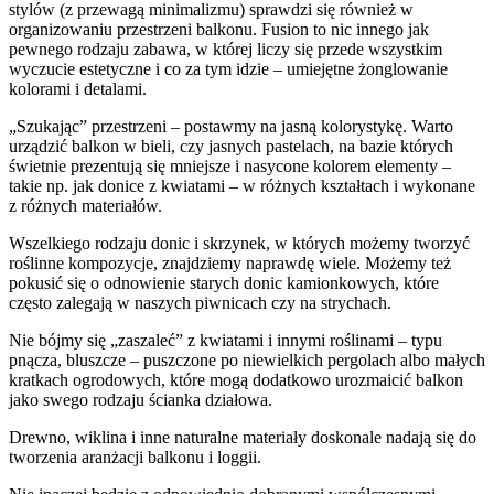
stylów (z przewagą minimalizmu) sprawdzi się również w
organizowaniu przestrzeni balkonu. Fusion to nic innego jak
pewnego rodzaju zabawa, w której liczy się przede wszystkim
wyczucie estetyczne i co za tym idzie – umiejętne żonglowanie
kolorami i detalami.
„Szukając” przestrzeni – postawmy na jasną kolorystykę. Warto
urządzić balkon w bieli, czy jasnych pastelach, na bazie których
świetnie prezentują się mniejsze i nasycone kolorem elementy –
takie np. jak donice z kwiatami – w różnych kształtach i wykonane
z różnych materiałów.
Wszelkiego rodzaju donic i skrzynek, w których możemy tworzyć
roślinne kompozycje, znajdziemy naprawdę wiele. Możemy też
pokusić się o odnowienie starych donic kamionkowych, które
często zalegają w naszych piwnicach czy na strychach.
Nie bójmy się „zaszaleć” z kwiatami i innymi roślinami – typu
pnącza, bluszcze – puszczone po niewielkich pergolach albo małych
kratkach ogrodowych, które mogą dodatkowo urozmaicić balkon
jako swego rodzaju ścianka działowa.
Drewno, wiklina i inne naturalne materiały doskonale nadają się do
tworzenia aranżacji balkonu i loggii.