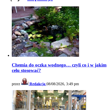
Chemia do oczka wodnego… czyli co i w jakim
celu stosować?
przez
Redakcja
08/08/2026, 3:49 pm