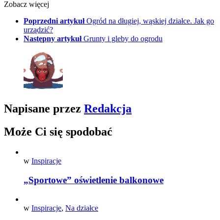
Zobacz więcej
Poprzedni artykuł
Ogród na długiej, wąskiej działce. Jak go
urządzić?
Następny artykuł
Grunty i gleby do ogrodu
Napisane przez
Redakcja
Może Ci się spodobać
w
Inspiracje
„Sportowe” oświetlenie balkonowe
w
Inspiracje
,
Na działce