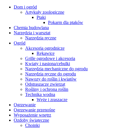
Dom i ogród
Artykuły zoologiczne
Ptaki
Pokarm dla ptaków
Chemia budowlana
Narzędzia i warsztat
Narzędzia ręczne
Ogród
Akcesoria ogrodnicze
Rękawice
Grille ogrodowe i akcesoria
Kwiaty i nasiona/cebulki
Narzędzia mechaniczne do ogrodu
Narzędzia ręczne do ogrodu
Nawozy do roślin i kwiatów
Odstraszacze zwierząt
Rośliny i ochrona roślin
Technika wodna
Węże i zraszacze
Ogrzewanie
Ogrzewanie przenośne
Wyposażenie wnętrz
Ozdoby świąteczne
Choinki