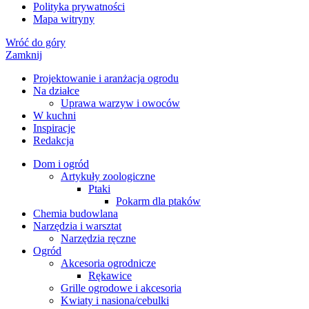
Polityka prywatności
Mapa witryny
Wróć do góry
Zamknij
Projektowanie i aranżacja ogrodu
Na działce
Uprawa warzyw i owoców
W kuchni
Inspiracje
Redakcja
Dom i ogród
Artykuły zoologiczne
Ptaki
Pokarm dla ptaków
Chemia budowlana
Narzędzia i warsztat
Narzędzia ręczne
Ogród
Akcesoria ogrodnicze
Rękawice
Grille ogrodowe i akcesoria
Kwiaty i nasiona/cebulki