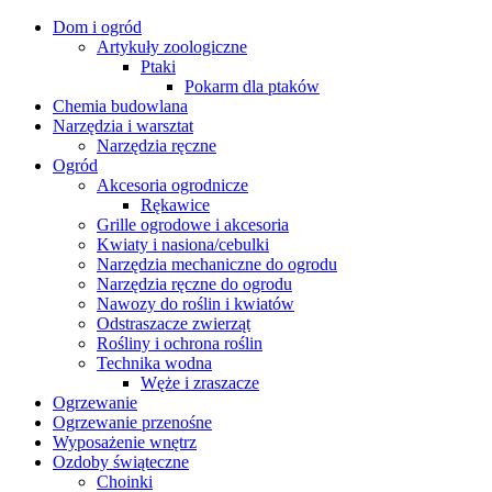
Dom i ogród
Artykuły zoologiczne
Ptaki
Pokarm dla ptaków
Chemia budowlana
Narzędzia i warsztat
Narzędzia ręczne
Ogród
Akcesoria ogrodnicze
Rękawice
Grille ogrodowe i akcesoria
Kwiaty i nasiona/cebulki
Narzędzia mechaniczne do ogrodu
Narzędzia ręczne do ogrodu
Nawozy do roślin i kwiatów
Odstraszacze zwierząt
Rośliny i ochrona roślin
Technika wodna
Węże i zraszacze
Ogrzewanie
Ogrzewanie przenośne
Wyposażenie wnętrz
Ozdoby świąteczne
Choinki