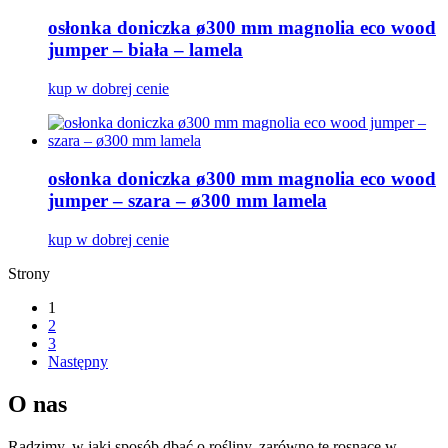
osłonka doniczka ø300 mm magnolia eco wood
jumper – biała – lamela
kup w dobrej cenie
osłonka doniczka ø300 mm magnolia eco wood
jumper – szara – ø300 mm lamela
kup w dobrej cenie
Strony
1
2
3
Następny
O nas
Radzimy, w jaki sposób dbać o rośliny, zarówno te rosnące w