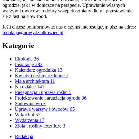
ogrodzie, jak i w doniczce na parapecie. Uprawianie własnych
warzyw i owoców to dobry wstęp do zmiany diety i przestawienia
się z fast na slow food.
Jeśli chcesz poinformować nas o czymś interesującym pisz na adres:
redakcja@nowydzialkowiec.pl
Kategorie
Ekologia
26
Inspiracje
282
Kalendarz ogrodnika
13
Kwiaty i rośliny ozdobne
7
Mała architektura
11
Na działce
141
Pielęgnacja i uprawa roślin
5
Projektowanie i aranżacja ogrodu
36
Sadownictwo
3
Uprawa warzyw i owoców
65
W kuchni
57
Wydarzenia
17
Zioła i rośliny lecznicze
3
Redakcja