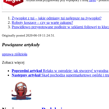
Artykuł został przygotowany przy współpracy z firmą
Target
– producen
Żywopłot z tui – jakie odmiany tui najlepsze na żywopłot?
Roboty koszące – czy są warte zakupu?
Prawidłowo przygotowane podłoże w szklarni foliowej to klucz
Originally posted 2020-06-19 11:24:51.
Powiązane artykuły
uprawa ziół
zioła
Zobacz więcej
Poprzedni artykuł
Relaks w ogrodzie: jak stworzyć wygodną s
Następny artykuł
Skąd pochodzą supermarketowe ogórki i tr