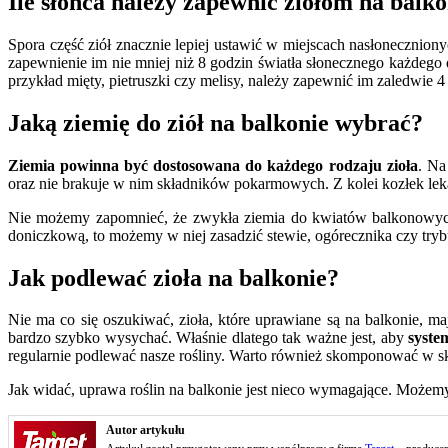
Ile słońca należy zapewnić ziołom na balk
Spora część ziół znacznie lepiej ustawić w miejscach nasłonecznion
zapewnienie im nie mniej niż 8 godzin światła słonecznego każdego
przykład mięty, pietruszki czy melisy, należy zapewnić im zaledwie 4 
Jaką ziemię do ziół na balkonie wybrać?
Ziemia powinna być dostosowana do każdego rodzaju zioła
. Na
oraz nie brakuje w nim składników pokarmowych. Z kolei kozłek lekar
Nie możemy zapomnieć, że zwykła ziemia do kwiatów balkonowych, 
doniczkową, to możemy w niej zasadzić stewie, ogórecznika czy try
Jak podlewać zioła na balkonie?
Nie ma co się oszukiwać, zioła, które uprawiane są na balkonie, 
bardzo szybko wysychać. Właśnie dlatego tak ważne jest, aby
syste
regularnie podlewać nasze rośliny. Warto również skomponować w s
Jak widać, uprawa roślin na balkonie jest nieco wymagające. Możem
Autor artykułu