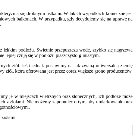
akteryzują się drobnymi listkami. W takich wypadkach konieczne jest
łudniowych balkonach. W przypadku, gdy decydujemy się na uprawę na
.
az lekkim podłożu. Świetnie przepuszcza wodę, szybko się nagrzewa
e lepiej czują się w podłożu piaszczysto-gliniastym.
ych ziół. Jeśli jednak postawimy na tak zwaną uniwersalną ziemię
 ziół, która oferowana jest przez coraz większe grono producentów.
wimy je w miejscach wietrznych oraz słonecznych, ich podłoże może
zkach z ziołami. Nie możemy zapomnieć o tym, aby umiarkowanie oraz
lgotnościowymi.
 ziołami.