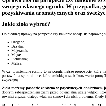
Uprawa ziół na parapecie czy balkonie to ś
swojego własnego ogrodu. W przypadku, gd
pozyskiwania aromatycznych oraz świeżych
Jakie zioła wybrać?
Do niedużej uprawy na parapecie czy balkonie nadaje się naprawdę 
Oregano;
Bazylia;
Majeranek;
Mięta;
Pietruszka;
Melisa.
Wyżej wymienione rośliny to najpopularniejsze propozycje, które
postawić na spore donice, które ozdobią nasz balkon, warto pomyśle
zwyczajną.
Zioła możemy posadzić zarówno w pojedynczych doniczkach, j
dobrym zabezpieczeniem ziemi przed potencjalną utratą wilgoci. Ró
również cięższa, dlatego wiatr nie stanowi dla nich problemu. Kiedy