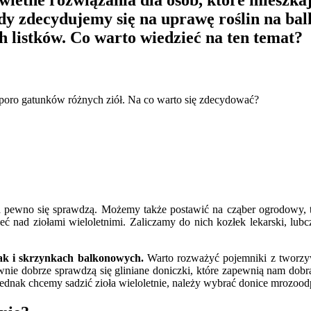
wietne rozwiązania dla osób, które mieszkaj
y zdecydujemy się na uprawę roślin na bal
 listków. Co warto wiedzieć na ten temat?
sporo gatunków różnych ziół. Na co warto się zdecydować?
 na pewno się sprawdzą. Możemy także postawić na cząber ogrodowy,
ć nad ziołami wieloletnimi. Zaliczamy do nich kozłek lekarski, lubcz
ak i skrzynkach balkonowych.
Warto rozważyć pojemniki z tworzywa
wnie dobrze sprawdzą się gliniane doniczki, które zapewnią nam dobr
 jednak chcemy sadzić zioła wieloletnie, należy wybrać donice mrozood