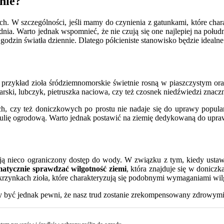
onie?
ych. W szczególności, jeśli mamy do czynienia z gatunkami, które char
 dnia. Warto jednak wspomnieć, że nie czują się one najlepiej na po
godzin światła dziennie. Dlatego półcieniste stanowisko będzie idealne
 przykład zioła śródziemnomorskie świetnie rosną w piaszczystym or
ski, lubczyk, pietruszka naciowa, czy też czosnek niedźwiedzi znaczni
czy też doniczkowych po prostu nie nadaje się do uprawy popularn
bulię ogrodową. Warto jednak postawić na ziemię dedykowaną do uprawy
mają nieco ograniczony dostęp do wody. W związku z tym, kiedy usta
matycznie sprawdzać wilgotność ziemi
, która znajduje się w donic
krzynkach zioła, które charakteryzują się podobnymi wymaganiami wi
y być jednak pewni, że nasz trud zostanie zrekompensowany zdrowymi