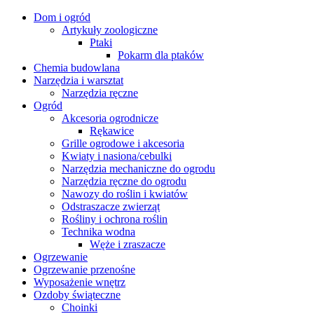
Dom i ogród
Artykuły zoologiczne
Ptaki
Pokarm dla ptaków
Chemia budowlana
Narzędzia i warsztat
Narzędzia ręczne
Ogród
Akcesoria ogrodnicze
Rękawice
Grille ogrodowe i akcesoria
Kwiaty i nasiona/cebulki
Narzędzia mechaniczne do ogrodu
Narzędzia ręczne do ogrodu
Nawozy do roślin i kwiatów
Odstraszacze zwierząt
Rośliny i ochrona roślin
Technika wodna
Węże i zraszacze
Ogrzewanie
Ogrzewanie przenośne
Wyposażenie wnętrz
Ozdoby świąteczne
Choinki