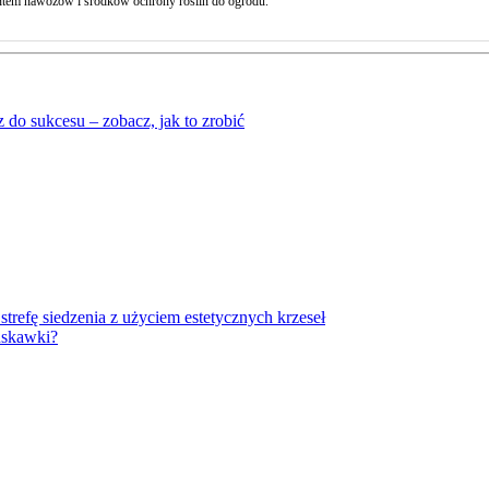
tem nawozów i środków ochrony roślin do ogrodu.
 do sukcesu – zobacz, jak to zrobić
trefę siedzenia z użyciem estetycznych krzeseł
uskawki?