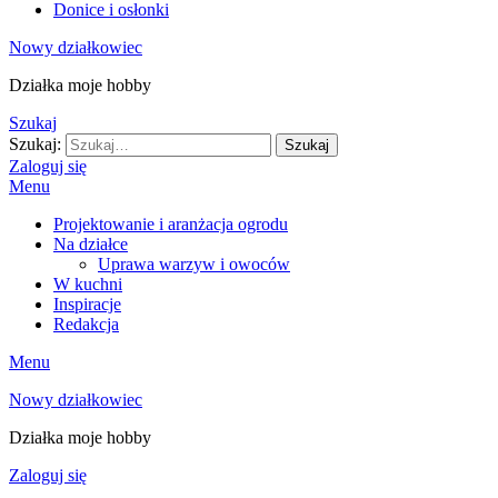
Donice i osłonki
Nowy działkowiec
Działka moje hobby
Szukaj
Szukaj:
Szukaj
Zaloguj się
Menu
Projektowanie i aranżacja ogrodu
Na działce
Uprawa warzyw i owoców
W kuchni
Inspiracje
Redakcja
Menu
Nowy działkowiec
Działka moje hobby
Zaloguj się