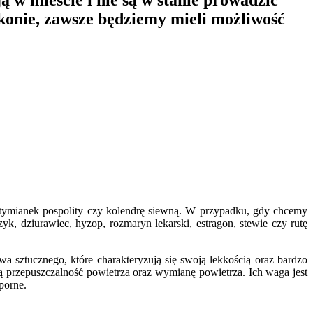
ą w mieście i nie są w stanie prowadzić
konie, zawsze będziemy mieli możliwość
 tymianek pospolity czy kolendrę siewną. W przypadku, gdy chcemy
yk, dziurawiec, hyzop, rozmaryn lekarski, estragon, stewie czy rutę
 sztucznego, które charakteryzują się swoją lekkością oraz bardzo
ą przepuszczalność powietrza oraz wymianę powietrza. Ich waga jest
porne.