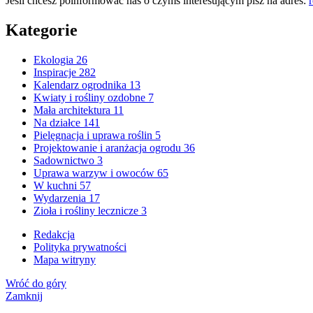
Jeśli chcesz poinformować nas o czymś interesującym pisz na adres:
Kategorie
Ekologia
26
Inspiracje
282
Kalendarz ogrodnika
13
Kwiaty i rośliny ozdobne
7
Mała architektura
11
Na działce
141
Pielęgnacja i uprawa roślin
5
Projektowanie i aranżacja ogrodu
36
Sadownictwo
3
Uprawa warzyw i owoców
65
W kuchni
57
Wydarzenia
17
Zioła i rośliny lecznicze
3
Redakcja
Polityka prywatności
Mapa witryny
Wróć do góry
Zamknij