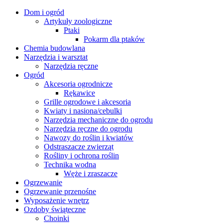
Dom i ogród
Artykuły zoologiczne
Ptaki
Pokarm dla ptaków
Chemia budowlana
Narzędzia i warsztat
Narzędzia ręczne
Ogród
Akcesoria ogrodnicze
Rękawice
Grille ogrodowe i akcesoria
Kwiaty i nasiona/cebulki
Narzędzia mechaniczne do ogrodu
Narzędzia ręczne do ogrodu
Nawozy do roślin i kwiatów
Odstraszacze zwierząt
Rośliny i ochrona roślin
Technika wodna
Węże i zraszacze
Ogrzewanie
Ogrzewanie przenośne
Wyposażenie wnętrz
Ozdoby świąteczne
Choinki