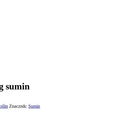
 g sumin
oślin
Znacznik:
Sumin