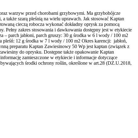
 oraz warzyw przed chorobami grzybowymi. Ma grzybobójcze
, a także szarą pleśnią na wielu uprawach. Jak stosować Kaptan
gotowaną cieczą robocza wykonać dokładny oprysk za pomocą
. Pełny zakres stosowania i dawkowania dostępny jest w etykiecie
 – parch jabłoni, parch gruszy: 30 g środka w 6 l wody / 100 m2
a pleśń: 12 g środka w 7 l wody / 100 m2 Okres karencji: jabłoń,
czynną preparatu Kaptan Zawiesinowy 50 Wp jest kaptan (związek z
w zawiesiny do oprysku. Dostępne także opakowanie Kaptan
nformację zamieszczone w etykiecie i informacje dotyczące
bywających środki ochrony roślin, określone w art.28 (DZ.U.2018,