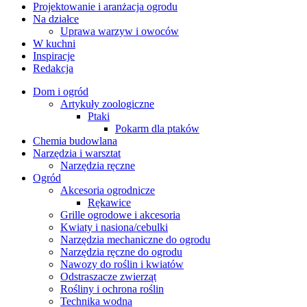
Projektowanie i aranżacja ogrodu
Na działce
Uprawa warzyw i owoców
W kuchni
Inspiracje
Redakcja
Dom i ogród
Artykuły zoologiczne
Ptaki
Pokarm dla ptaków
Chemia budowlana
Narzędzia i warsztat
Narzędzia ręczne
Ogród
Akcesoria ogrodnicze
Rękawice
Grille ogrodowe i akcesoria
Kwiaty i nasiona/cebulki
Narzędzia mechaniczne do ogrodu
Narzędzia ręczne do ogrodu
Nawozy do roślin i kwiatów
Odstraszacze zwierząt
Rośliny i ochrona roślin
Technika wodna