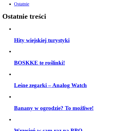
Ostatnie
Ostatnie treści
Hity wiejskiej turystyki
BOSKKE te roślinki!
Leśne zegarki – Analog Watch
Banany w ogrodzie? To możliwe!
Wrzesień w sam raz na BBQ