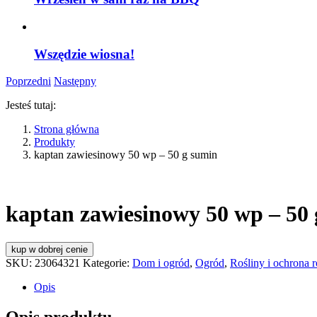
Wszędzie wiosna!
Poprzedni
Następny
Jesteś tutaj:
Strona główna
Produkty
kaptan zawiesinowy 50 wp – 50 g sumin
kaptan zawiesinowy 50 wp – 50
kup w dobrej cenie
SKU:
23064321
Kategorie:
Dom i ogród
,
Ogród
,
Rośliny i ochrona r
Opis