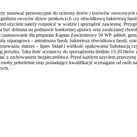
leży stosować prewencyjnie do ochrony drzew i krzewów owocowych
i, zgnilizna owoców drzew pestkowych czy obwódkową bakteriozą fasoli
zed użyciem należy rozpuścić w wodzie i sporządzić zawiesinę. Przy
być dobrana na podstawie konkretnej uprawy oraz zwalczanej choroby
zastosowanie dla preparatu Kaptan Zawiesinowy 50 WP. jabłoń, grusza
ola szparagowa – antraknoza fasoli, bakterioza obwódkowa fasoli, szar
 stosowania: marzec – lipiec Skład i wielkość opakowania Substancją 
g proszku. Taka ilość wystarczy do sporządzenia średnio 15-20 litró
ać z zachowaniem bezpieczeństwa. Przed każdym użyciem przeczytaj i
soby pełnoletnie oraz posiadające kwalifikacje wymagane od osób na
zych.