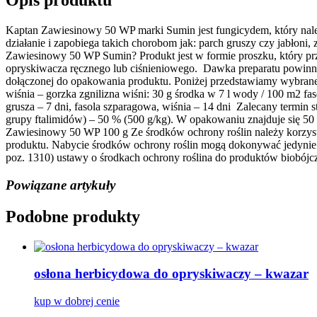
Opis produktu
Kaptan Zawiesinowy 50 WP marki Sumin jest fungicydem, który na
działanie i zapobiega takich chorobom jak: parch gruszy czy jabłon
Zawiesinowy 50 WP Sumin? Produkt jest w formie proszku, który pr
opryskiwacza ręcznego lub ciśnieniowego. Dawka preparatu powinna 
dołączonej do opakowania produktu. Poniżej przedstawiamy wybrane 
wiśnia – gorzka zgnilizna wiśni: 30 g środka w 7 l wody / 100 m2 fas
grusza – 7 dni, fasola szparagowa, wiśnia – 14 dni Zalecany termin
grupy ftalimidów) – 50 % (500 g/kg). W opakowaniu znajduje się 50 
Zawiesinowy 50 WP 100 g Ze środków ochrony roślin należy korzyst
produktu. Nabycie środków ochrony roślin mogą dokonywać jedynie o
poz. 1310) ustawy o środkach ochrony roślina do produktów biobójc
Powiązane artykuły
Podobne produkty
osłona herbicydowa do opryskiwaczy – kwazar
kup w dobrej cenie